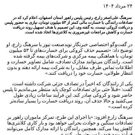
۲۴ مرداد ۱۴۰۴
سرهنگ علی‌اصغر زارع، رئیس پلیس راهور استان اصفهان، اعلام کرد که در
تصادفات رانندگی با خسارت مالی کمتر از ۵۳ میلیون تومان، نیازی به حضور پلیس
و دریافت کروکی نیست. به گفته وی، این تصمیم با هدف تسهیل روند دریافت
خسارت و کاهش مراجعات غیرضروری به کلانتری‌ها اتخاذ شده است.
در گفت‌وگو اختصاصی خبرنگار نویدصنعت نیوز با سرهنگ زارع، او
توضیح داد: «تصمیم حذف کروکی برای خسارت‌های تا ۵۳ میلیون
تومان، با هماهنگی بیمه مرکزی و شرکت‌های بیمه گرفته شده
است. رانندگان می‌توانند مدارک تصادف، شامل تصاویر خسارت و
اطلاعات تماس طرف مقابل، را به شرکت بیمه ارائه دهند و بدون
انتظار طولانی، خسارت خود را دریافت کنند.»
یکی از رانندگان که اخیراً در تصادف جزئی شرکت داشته است،
گفت: «قبلاً حتی برای تصادفات کوچک باید منتظر می‌ماندیم تا پلیس
حاضر شود و کروکی صادر کند. این فرآیند ساعات زیادی طول
می‌کشید و حالا حذف آن، روند دریافت خسارت را بسیار ساده‌تر
کرده است.»
سرهنگ زارع افزود: «با اجرای این طرح، تمرکز ماموران راهور بر
تصادفات سنگین و حوادث بحرانی خواهد بود و بار کاری کلانتری‌ها
کاهش پیدا می‌کند. همچنین رانندگان با ارائه مدارک کامل می‌توانند
فرآیند بیمه خود را سریع‌تر طی کنند.»