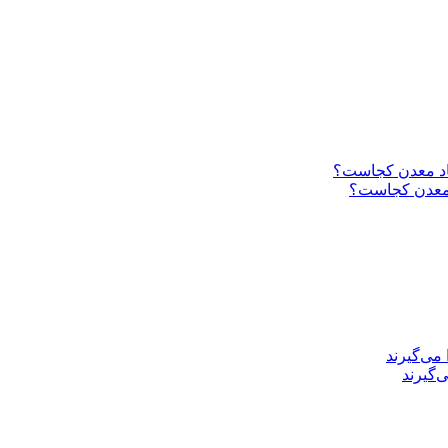
د معدن کجاست؟
‌گیرند