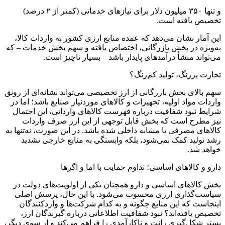
و تنها ۳۵۰ میلیون دلار برای نیازهای خدماتی (کمتر از ۲ درصد)
تخصیص یافته است.
این آمار نشان می‌دهد که عمده منابع ارزی کشور به واردات کالا،
به‌ویژه در بخش بازرگانی، اختصاص یافته و سهم بخش خدمات – که
می‌تواند منشأ درآمدهای پایدار باشد – بسیار ناچیز است.
تجارت پررنگ، تولید کم‌رنگ؟
سهم بالای بخش بازرگانی از ارز تخصیصی می‌تواند نشانه‌ای از رونق
واردات مواد اولیه، تجهیزات و کالاهای موردنیاز صنایع باشد؛ اما در
شرایط نبود شفافیت درباره فهرست کالاهای وارداتی، این احتمال
نیز مطرح است که بخش قابل توجهی از این ارز صرف واردات
کالاهای مصرفی یا مشابه داخلی شده باشد. در این صورت، نه‌تنها به
رشد تولید کمک نمی‌شود، بلکه وابستگی به منابع خارجی تشدید
خواهد شد.
دارو و کالاهای اساسی؛ تداوم حمایت با اما و اگرها
بخش کالاهای اساسی و دارو همچنان یکی از اولویت‌های دولت در
سیاست‌گذاری ارزی محسوب می‌شود. با این حال، پرسش اصلی
اینجاست که این منابع چگونه و به کدام شرکت‌ها و واردکنندگان
تخصیص یافته‌اند؟ نبود شفافیت اطلاعاتی درباره گیرندگان ارز،
بستر شکل‌گیری رانت و ناکارآمدی را فراهم می‌کند و از سوی دیگر،