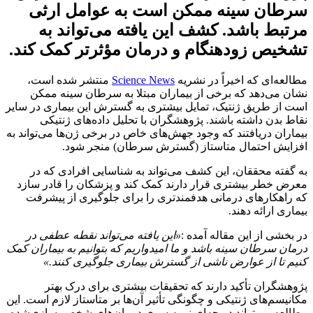
سرطان سینه ممکن است به عوامل ارثی
مرتبط باشد. کشف این یافته می‌تواند به
تشخیص زودهنگام و درمان مؤثرتر کمک کند.
مطالعه‌ای که اخیراً در نشریه
Science News
منتشر شده است،
نشان می‌دهد که برخی از بیماران مبتلا به سرطان سینه ممکن
است از طریق ژنتیک، تمایل بیشتری به گسترش این بیماری در سایر
نقاط بدن داشته باشند. پژوهشگران با تحلیل داده‌های ژنتیکی
بیماران دریافتند که وجود جهش‌های خاص در برخی ژن‌ها می‌تواند به
افزایش احتمال متاستاز (گسترش سرطان) منجر شود.
به گفته محققان، این کشف می‌تواند به شناسایی افرادی که در
معرض خطر بیشتری قرار دارند کمک کند و پزشکان را قادر سازد
که راهکارهای درمانی هدفمندتری را برای جلوگیری از پیشرفت
بیماری ارائه دهند.
در بخشی از این مقاله آمده :
«این یافته می‌تواند نقطه عطفی در
درمان سرطان سینه باشد و ما امیدواریم که بتوانیم به بیماران کمک
کنیم تا از عوارض ناشی از گسترش بیماری جلوگیری کنند.»
پژوهشگران تأکید دارند که تحقیقات بیشتری برای درک بهتر
مکانیسم‌های ژنتیکی و چگونگی تأثیر آن‌ها بر متاستاز لازم است. این
مطالعه می‌تواند دریچه‌ای نو به سوی درمان‌های شخصی‌سازی‌شده