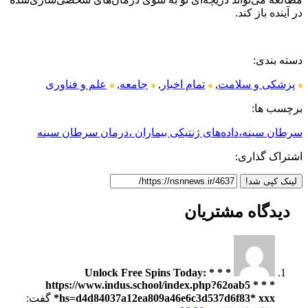
در آینده باز کند.
دسته بندی:
پزشکی و سلامت
,
تمام اخبار
,
جامعه
,
علم و فناوری
برچسب ها:
سرطان سینه،داده‌های ژنتیکی بیماران ،درمان سرطان سینه
اشتراک گذاری:
لینک کپی شد!
دیدگاه
مشتریان
* * * Unlock Free Spins Today:
https://www.indus.school/index.php?62oab5 * * *
hs=d4d84037a12ea809a46e6c3d537d6f83* ххх*
گفت: