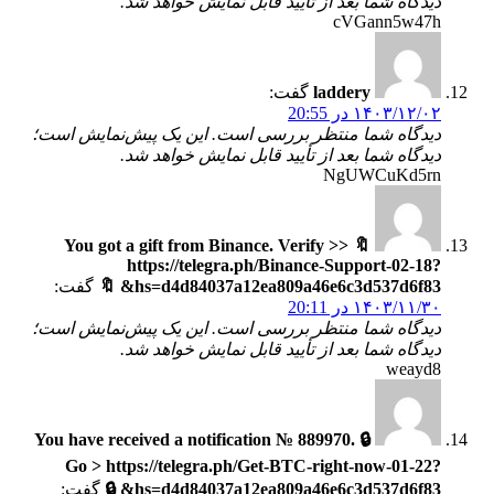
دیدگاه شما بعد از تأیید قابل نمایش خواهد شد.
cVGann5w47h
laddery
گفت:
۱۴۰۳/۱۲/۰۲ در 20:55
دیدگاه شما منتظر بررسی است. این یک پیش‌نمایش است؛
دیدگاه شما بعد از تأیید قابل نمایش خواهد شد.
NgUWCuKd5rn
🔖 You got a gift from Binance. Verify >>
https://telegra.ph/Binance-Support-02-18?
hs=d4d84037a12ea809a46e6c3d537d6f83& 🔖
گفت:
۱۴۰۳/۱۱/۳۰ در 20:11
دیدگاه شما منتظر بررسی است. این یک پیش‌نمایش است؛
دیدگاه شما بعد از تأیید قابل نمایش خواهد شد.
weayd8
🔒 You have received a notification № 889970.
Go > https://telegra.ph/Get-BTC-right-now-01-22?
hs=d4d84037a12ea809a46e6c3d537d6f83& 🔒
گفت: