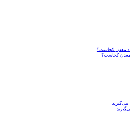
د معدن کجاست؟
‌گیرند