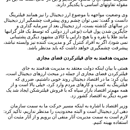
مقوله تفاوتهای اساسی با یکدیگر دارند.
وی وضعیت مواجهه با موضوع ارز دیجیتال را نیز همانند فیلترینگ
دانست و گفت: نمی توان چشم روی پیشرفت چشمگیر ارز دیجیتال
در سالهای گذشته بست، ارز دیجیتال بعد از سرمایه گذاری و
جایگزین شدن پول فیات (نوعی ارز دولتی که توسط یک فلز گرانبها
مانند طلا یا نقره و یا هیچ دارایی یا کالای مشهود دیگری پشتیبانی
نمی شود)، اگر به افراد کنترل گر و مدیریت کننده نیز وابسته نباشد،
پیشرفت چشمگیری خواهد داشت که باید مدنظر باشد.
مدیریت هدفمند به جای فیلترکردن فضای مجازی
همتی با بیان اینکه دولت معتقد به مدیریت هدفمند به جای
فیلترکردن فضای مجازی از جمله در مبحث ارزهای دیجیتال است،
بیان کرد: ما در اقتصاد دیجیتال روند خوبی داشتیم، ضرری که
فیلترینگ به کسب و کارهای مردم وارد کرد، خیلی بالا است و از
همه مهم‌تر اقتصاد بازار سیاه که با فروش فیلترشکن ایجاد شد یک
ضربه دیگر به اقتصاد کشور زد.
وزیر اقتصاد با اشاره به اینکه مسیر حرکت ما به سمت سازمان
دهی ارز دیجیتال است و البته محدودیت را مدنظر نداریم، تاکید کرد:
لازم است به سمت مدیریت آثار منفی آن برویم و از آثار مثبت آن
استفاده بهینه کنیم.