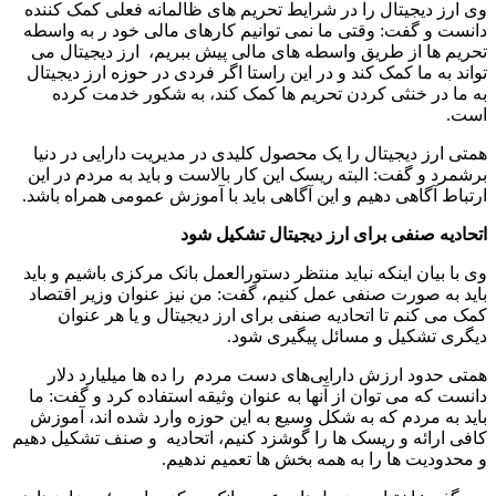
وی ارز دیجیتال را در شرایط تحریم های ظالمانه فعلی کمک کننده
دانست و گفت: وقتی ما نمی توانیم کارهای مالی خود ر به واسطه
تحریم ها از طریق واسطه های مالی پیش ببریم، ارز دیجیتال می
تواند به ما کمک کند و در این راستا اگر فردی در حوزه ارز دیجیتال
به ما در خنثی کردن تحریم ها کمک کند، به شکور خدمت کرده
است.
همتی ارز دیجیتال را یک محصول کلیدی در مدیریت دارایی در دنیا
برشمرد و گفت: البته ریسک این کار بالاست و باید به مردم در این
ارتباط آگاهی دهیم و این آگاهی باید با آموزش عمومی همراه باشد.
اتحادیه صنفی برای ارز دیجیتال تشکیل شود
وی با بیان اینکه نباید منتظر دستورالعمل بانک مرکزی باشیم و باید
باید به صورت صنفی عمل کنیم، گفت: من نیز عنوان وزیر اقتصاد
کمک می کنم تا اتحادیه صنفی برای ارز دیجیتال و یا هر عنوان
دیگری تشکیل و مسائل پیگیری شود.
همتی حدود ارزش دارایی‌های دست مردم را ده ها میلیارد دلار
دانست که می توان از آنها به عنوان وثیقه استفاده کرد و گفت: ما
باید به مردم که به شکل وسیع به این حوزه وارد شده اند، آموزش
کافی ارائه و ریسک ها را گوشزد کنیم، اتحادیه و صنف تشکیل دهیم
و محدودیت ها را به همه بخش ها تعمیم ندهیم.