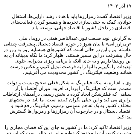
۱۷ آذر ۱۴۰۳
وزیر اقتصاد گفت: رمزارزها باید با هدف رشد دارایی‌ها، اشتغال
جوانان، کمک به خنثی‌سازی تحریم‌ها و همسو کردن فعالیت‌های
اقتصادی در داخل کشور با اقتصاد جهانی، توسعه یابد.
به گزارش نوید صنعت نیوز،عبدالناصر همتی در رویداد ملی
«رمزارز آتی» با بیان هنوز در حوزه اقتصاد دیجیتال پیشرفت چندانی
نداشته ایم و این در حالی است که کشورهای همسایه روز به روز در
حال پیشرفت در این مسیر هستند، اظهار کرد: ما نگاه بدبینانه ای به
این روندها داریم و به جای اآنکه با برنامه ریزی مدبرانه، جلوی
تهدیدات را بگیریم یا آنها را به فرصت تبدیل کنیم،برعکس درست
همانند وضعیت فیلترینگ در کشور محدودیت می آفرینیم .
وی با اشاره به اینکه فیلترینگ به شکل فعلی صحیح نیست و دولت
مصمم است که فیلترینگ را بردارد، افزود: میزان اقتصاد بازار
سیاهی که فیلترشکن ایجاد کرده با بخش رسمی درآمدهای ارتباطات
برابری می کند و این خیلی نگران کننده است، ما باید در بخشهای
مختلف کشور به یک تفاهم عمومی برسیم، فیلترینگ رفع شود و
اقتصاد دیجیتال و در چارچوب آن رمزارزها و رمزپول‌ها گسترش
پیدا کند.
وزیر اقتصاد تاکید کرد: ما در کشور به جای این که فضای مجازی را
مدیریت کنیم، آن را محدود کرده‌ایم و این در حالی است که این دو