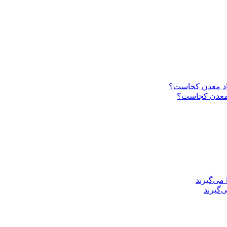
د معدن کجاست؟
‌گیرند