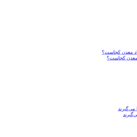
د معدن کجاست؟
‌گیرند