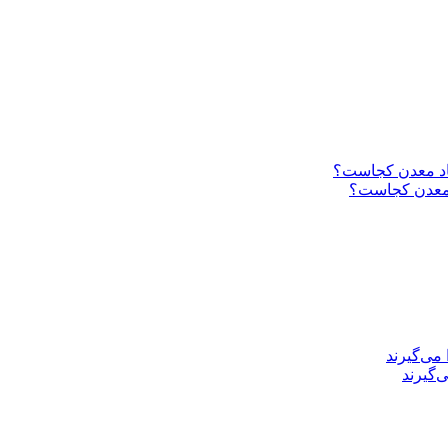
د معدن کجاست؟
‌گیرند