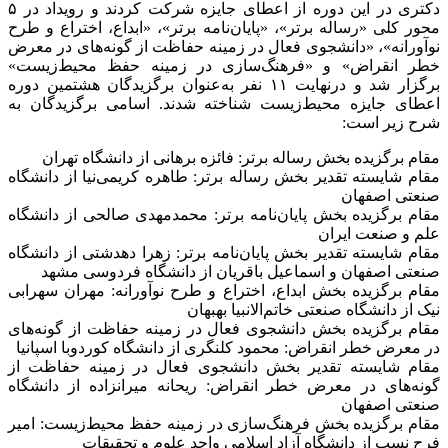
دکتری در این دوره از اعطای جایزه شرکت کردند و رویداد در ۵
محور کلی «رساله برتر»، «پایان‌نامه برتر»، «ابداع، اختراع و طرح
نوآورانه»، «دانشجوی فعال در زمینه حفاظت از گونه‌های در معرض
خطر انقراض» و «فرهنگ‌سازی در زمینه حفظ محیط‌زیست»
برگزار شد و درنهایت ۱۱ نفر به‌عنوان برگزیدگان هشتمین دوره
اعطای جایزه محیط‌زیست شناخته شدند. اسامی برگزیدگان به
شرح زیر است:
مقام برگزیده بخش رساله برتر: فائزه برهانی از دانشگاه تهران
مقام شایسته تقدیر بخش رساله برتر: طاهره کریمی‌نیا از دانشگاه
صنعتی اصفهان
مقام برگزیده بخش پایان‌نامه برتر: محمدمهدی صالحی از دانشگاه
علم و صنعت ایران
مقام شایسته تقدیر بخش پایان‌نامه برتر: زهرا دهدشتی از دانشگاه
صنعتی اصفهان و اسماعیل باقریان از دانشگاه فردوسی مشهد
مقام برگزیده بخش ابداع، اختراع و طرح نوآورانه: مهران سهرابی
نیک از دانشگاه صنعتی خاتم‌الانبیا بهبهان
مقام برگزیده بخش دانشجوی فعال در زمینه حفاظت از گونه‌های
در معرض خطر انقراض: محمود کلنگری از دانشگاه کوردوبا اسپانیا
مقام شایسته تقدیر بخش دانشجوی فعال در زمینه حفاظت از
گونه‌های در معرض خطر انقراض: ریحانه میرانزاده از دانشگاه
صنعتی اصفهان
مقام برگزیده بخش فرهنگ‌سازی در زمینه حفظ محیط‌زیست: امیر
فرح نسب از دانشگاه آزاد اسلامی واحد علوم و تحقیقات