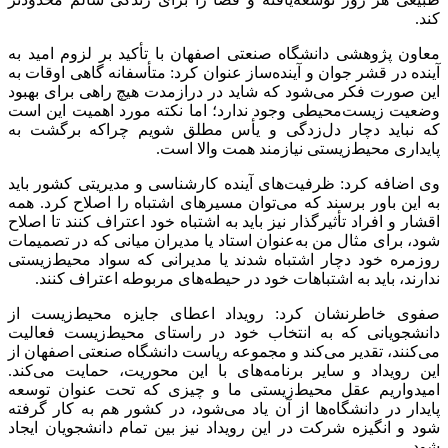
کند.
معاون پژوهشی دانشگاه صنعتی اصفهان با تأکید بر لزوم امید به
آینده در قشر جوان و آینده‌ساز عنوان کرد: متأسفانه گاهی اوقات به
این صورت فکر می‌شود که شاید در درازمدت هیچ راهی برای بهبود
وضعیت زیست‌محیطی وجود ندارد؛ اما نکته مورد اهمیت این است
که نباید دچار دل‌زدگی و یأس مطلق شویم چراکه برگشت به
پایداری محیط‌زیستی نیازمند همت والا است.
وی اضافه کرد: ظرفیت‌های آینده کارشناسی و مدیریتی کشور باید
به این باور برسند که می‌توان مسیرهای اشتباه را اصلاح کرد. همه
اقشار و افراد تأثیرگذار نیز باید به اشتباه خود اعتراف کنند تا اصلاح
شود، برای مثال من به‌عنوان استاد یا مدیران میانی که در تصمیمات
روزمره خود دچار اشتباه شدند یا مدیرانی که سواد محیط‌زیستی
ندارند، باید به اشتباهات خود در حیطه‌های مربوطه اعتراف کنند.
صفوی خاطرنشان کرد: رویداد اعطای جایزه محیط‌زیست از
دانشجویانی که به انتخاب خود در راستای محیط‌زیست فعالیت
می‌کنند، تقدیر می‌کند و مجموعه ریاست دانشگاه صنعتی اصفهان از
این رویداد و سایر برنامه‌های با این محوریت، حمایت می‌کند.
امیدواریم عقل محیط‌زیستی ما و چیزی که تحت عنوان توسعه
پایدار در دانشگاه‌ها از آن یاد می‌شود، در کشور هم به کار گرفته
شود و انگیزه شرکت در این رویداد نیز بین تمام دانشجویان ایجاد
شود.