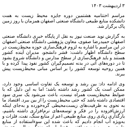
۳ اردیبهشت ۱۴۰۳
مراسم اختتامیه هشتمین دوره جایزه محیط زیست به همت
دانشکده منابع طبیعی دانشگاه صنعتی اصفهان همزمان با روز زمین
پاک برگزار شد.
به گزارش نوید صنعت نیوز به نقل از پایگاه خبری دانشگاه صنعتی
اصفهان حمیدرضا صفوی، معاون پژوهشی دانشگاه صنعتی اصفهان
در این مراسم با اشاره به لزوم فرهنگ‌سازی حوزه محیط‌زیست در
سطح دانشگاه اظهار داشت: قشر دانشجو، مدیران آینده کشور
هستند و باید فرهنگ‌سازی از سطح مدارس و دانشگاه شروع بشود
تا در دوره‌های آتی در بدنه تصمیم‌گیران کشور نفوذ پیدا کرده و با
همین روحیه توسعه کشور را بر اساس مبانی محیط‌زیست پیش
ببرند.
وی ادامه داد: بین رشد و توسعه یک تفاوت اساسی وجود دارد،
ممکن است یک کشور رشد داشته باشد؛ اما به این دلیل که با
ضوابط محیط‌زیست همراه نیست، باعث می‌شود یک سری سود
اقتصادی داشته باشد که حتی محیط‌زیست را از بین ببرد. اقتصاد ما
به نحوی به ظرفیت‌های زیست‌محیطی گره‌خورده و به‌جای اینکه
ارزش‌افزوده را در فکر و توسعه‌های نرم‌افزاری داشته باشیم،
بارگذاری زیادی روی منابع طبیعی اعم از منابع سنگ، نفت، فلزات و
به‌ویژه آب انجام دادیم که باعث شده این سوءاستفاده از منابع
طبیعی هر روز توسعه‌یافته و فضا را برای زندگی سالم محدودتر