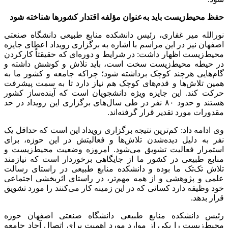
حفظ محیط‌زیست باید به‌عنوان مؤلفه اقتدار کشورها شناخته شود
نورالله میر غفاری، رئیس دانشکده منابع طبیعی دانشگاه صنعتی
اصفهان نیز در این مراسم با اشاره به برگزاری رویداد اعطای جایزه
محیط‌زیست اظهار داشت: در شرایط و دوره‌ای که حقیقتاً کارکردن
در حیطه محیط‌زیست سخت است، باید تلاش و کوشش داشته و
گام‌هایی هرچند کوچک برداشته شود؛ چراکه جامعه و کشور ما به
همین تلاش‌ها و قدم‌های کوچک هم نیاز دارد تا به سمت پیشرفت
حرکت کند. این جایزه ویژه دانشجویان است که آینده‌ساز کشور
هستند و حدود ۸۰ نفر در طی سال‌های برگزاری این رویداد در حد
مقدورات مورد تقدیر قرار گرفته‌اند.
وی ادامه داد: کم‌ترین نتیجه برگزاری رویداد این است که حداقل یک
نفر به دلیل دیده‌شدن تلاش‌ها و فعالیتش در این حوزه، برای
استمرار فعالیت تشویق می‌شود. امروزه وضعیت محیط‌زیست و
منابع طبیعی در کشور ما از جایگاهی برخوردار است که نیازمند
تلاش تک‌تک ما بوده و دانشکده منابع طبیعی در راستای رسالت
علمی و پژوهشی و از همه مهم‌تر، در راستای اثربخشی اجتماعی
خود وظیفه دارد کسانی که در این زمینه کار می‌کنند را مورد تشویق
قرار بدهد.
رئیس دانشکده منابع طبیعی دانشگاه صنعتی اصفهان حوزه
محیط‌زیست را یکی از موارد مورد اهمیت برای اتصال آحاد جامعه