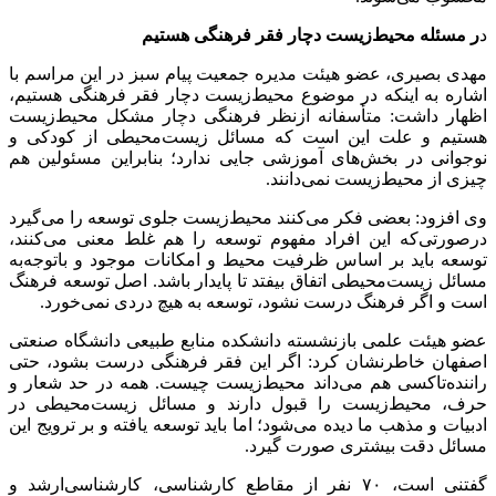
د
ر مسئله محیط‌زیست دچار فقر فرهنگی هستیم
مهدی بصیری، عضو هیئت‌ مدیره جمعیت پیام سبز در این مراسم با
اشاره به اینکه در موضوع محیط‌زیست دچار فقر فرهنگی هستیم،
اظهار داشت: متأسفانه ازنظر فرهنگی دچار مشکل محیط‌زیست
هستیم و علت این است که مسائل زیست‌محیطی از کودکی و
نوجوانی در بخش‌های آموزشی جایی ندارد؛ بنابراین مسئولین هم
چیزی از محیط‌زیست نمی‌دانند.
وی افزود: بعضی فکر می‌کنند محیط‌زیست جلوی توسعه را می‌گیرد
درصورتی‌که این افراد مفهوم توسعه را هم غلط معنی می‌کنند،
توسعه باید بر اساس ظرفیت محیط و امکانات موجود و باتوجه‌به
مسائل زیست‌محیطی اتفاق بیفتد تا پایدار باشد. اصل توسعه فرهنگ
است و اگر فرهنگ درست نشود، توسعه به هیچ دردی نمی‌خورد.
عضو هیئت‌ علمی بازنشسته دانشکده منابع طبیعی دانشگاه صنعتی
اصفهان خاطرنشان کرد: اگر این فقر فرهنگی درست بشود، حتی
راننده‌تاکسی هم می‌داند محیط‌زیست چیست. همه در حد شعار و
حرف، محیط‌زیست را قبول دارند و مسائل زیست‌محیطی در
ادبیات و مذهب ما دیده می‌شود؛ اما باید توسعه یافته و بر ترویج این
مسائل دقت بیشتری صورت گیرد.
گفتنی است، ۷۰ نفر از مقاطع کارشناسی، کارشناسی‌ارشد و