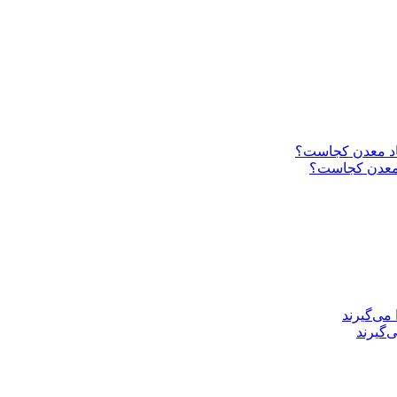
د معدن کجاست؟
‌گیرند