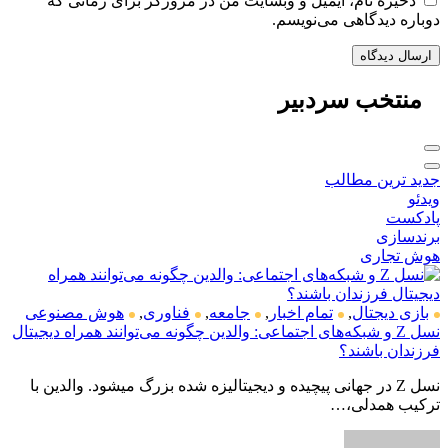
ذخیره نام، ایمیل و وبسایت من در مرورگر برای زمانی که
دوباره دیدگاهی می‌نویسم.
منتخب
سردبیر
جدید ترین مطالب
ویدئو
پادکست
برندسازی
هوش تجاری
بازی دیجتال
,
تمام اخبار
,
جامعه
,
فناوری
,
هوش مصنوعی
نسل Z و شبکه‌های اجتماعی: والدین چگونه می‌توانند همراه دیجیتال
فرزندان باشند؟
نسل Z در جهانی پیچیده و دیجیتالیزه شده بزرگ میشود. والدین با
ترکیب همدلی،…