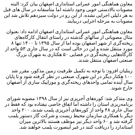
معاون هماهنگی امور عمرانی استانداری اصفهان بیان کرد: البته
مصوبات بالادستی خوبی وجود داشته اما متأسفانه در سال های قبل
به هر دلیلی اجرایی نشده، از این رو در دولت سیزدهم تلاش شد این
مصوبات به مرحله اجرایی دربیایند.
معاون هماهنگی امور عمرانی استانداری اصفهان ادامه داد: بعنوان
مثال مصوباتی از سالهای گذشته در راستای انتقال کارگاه‌های
ریخته‌گری از شهر اصفهان بوده اما از سال ۱۳۹۵ تا ۱۴۰۰ تنها ۸
مورد منتقل شده و این در حالی است که در سال جاری ۵۳ واحد از
کارگاه‌هایی ریخته‌گری در فضایی ۵۰ هکتاری به شهرک بزرگ
صنعتی اصفهان منتقل شدند.
زینلیان افزود: با توجه به تکمیل ظرفیت زمین مذکور، مقرر شد
۱۰۰ هکتار دیگر در این شهرک صنعتی در نظر گرفته شود و تا پایان
سال آینده تمامی واحدهای ریخته‌گری و موزاییک سازی از اصفهان
خارج شوند.
وی متذکر شد: کوره‌های آجرپزی نیز از سال ۱۳۹۸ مصوبه شورای
برنامه‌ریزی استان را داشته اما اتفاق خاصی نیفتاده بود که فقط در
سال جاری ۴۸ واحد از کوره‌های آجرپزی پلمب شدند، ۲۰۰ واحد
دیگر با همکاری سازمان محیط زیست و شرکت گاز دستور پلمب
گرفته شد و ۶۰ واحد دیگر نیز موظف هستند بالاترین میزان
استاندارد را دریافت کنند در غیر اینصورت پلمب خواهند شد.