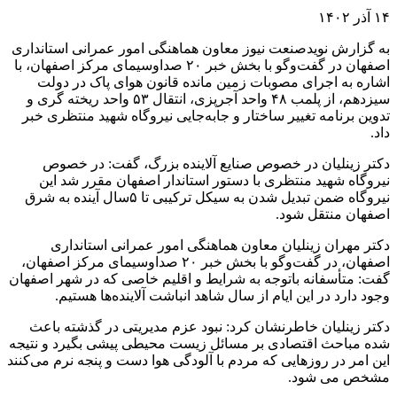
۱۴ آذر ۱۴۰۲
به گزارش نویدصنعت نیوز معاون هماهنگی امور عمرانی استانداری
اصفهان در گفت‌وگو با بخش خبر ۲۰ صداوسیمای مرکز اصفهان، با
اشاره به اجرای مصوبات زمین مانده قانون هوای پاک در دولت
سیزدهم، از پلمب ۴۸ واحد آجرپزی، انتقال ۵۳ واحد ریخته گری و
تدوین برنامه تغییر ساختار و جابه‌جایی نیروگاه شهید منتظری خبر
داد.
دکتر زینلیان در خصوص صنایع آلاینده بزرگ، گفت: در خصوص
نیروگاه‌ شهید منتظری با دستور استاندار اصفهان مقرر شد این
نیروگاه ضمن تبدیل شدن به سیکل ترکیبی تا ۵سال آینده به شرق
اصفهان منتقل شود.
دکتر مهران زینلیان معاون هماهنگی امور عمرانی استانداری
اصفهان، در گفت‌وگو با بخش خبر ۲۰ صداوسیمای مرکز اصفهان،
گفت: متأسفانه باتوجه به شرایط و اقلیم خاصی که در شهر اصفهان
وجود دارد در این ایام از سال شاهد انباشت آلاینده‌ها هستیم.
دکتر زینلیان خاطرنشان کرد: نبود عزم مدیریتی در گذشته باعث
شده مباحث اقتصادی بر مسائل زیست محیطی پیشی بگیرد و نتیجه
این امر در روزهایی که مردم با آلودگی هوا دست و پنجه نرم می‌کنند
مشخص می شود.