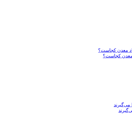
د معدن کجاست؟
‌گیرند