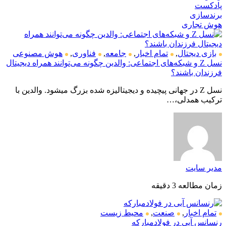
پادکست
برندسازی
هوش تجاری
بازی دیجتال
,
تمام اخبار
,
جامعه
,
فناوری
,
هوش مصنوعی
نسل Z و شبکه‌های اجتماعی: والدین چگونه می‌توانند همراه دیجیتال
فرزندان باشند؟
نسل Z در جهانی پیچیده و دیجیتالیزه شده بزرگ میشود. والدین با
ترکیب همدلی،…
مدیر سایت
زمان مطالعه 3 دقیقه
تمام اخبار
,
صنعت
,
محیط زیست
رنسانس آبی در فولادمبارکه