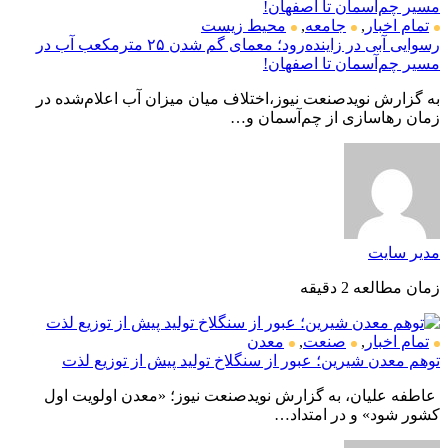
تمام اخبار
,
جامعه
,
محیط زیست
رسوایی آبی در زاینده‌رود؛ معمای گم شدن ۲۵ مترمکعب آب در
مسیر چم‌آسمان تا اصفهان!
به گزارش نویدصنعت نیوز،اختلاف میان میزان آب اعلام‌شده در
زمان رهاسازی از چم‌آسمان و…
مدیر سایت
زمان مطالعه 2 دقیقه
تمام اخبار
,
صنعت
,
معدن
توهم معدن شیرین؛ عبور از سنگلاخ تولید پیش از توزیع لذت
عاطفه علیان، به گزارش نویدصنعت نیوز؛ «معدن اولویت اول
کشور شود» و در امتداد…