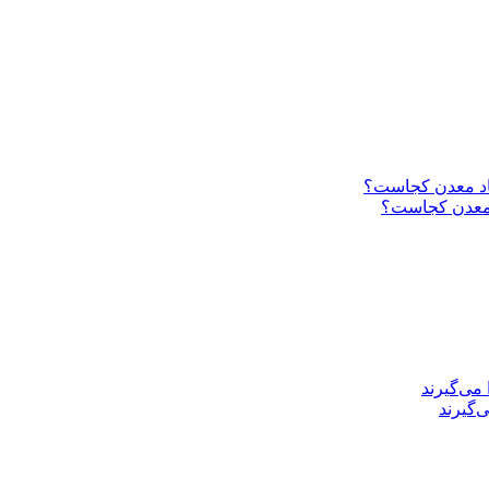
د معدن کجاست؟
‌گیرند