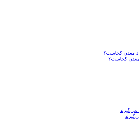
د معدن کجاست؟
‌گیرند