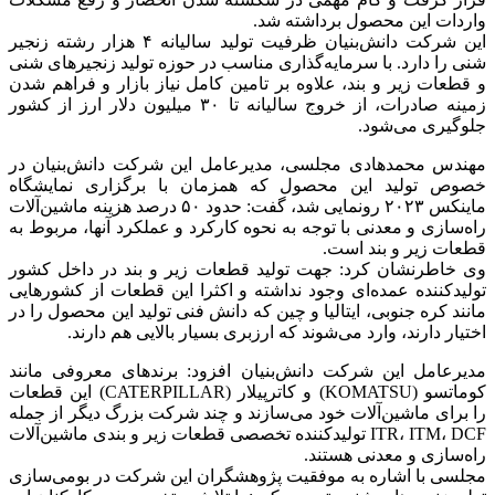
واردات این محصول برداشته شد.
این شرکت دانش‌بنیان ظرفیت تولید سالیانه ۴ هزار رشته زنجیر
شنی را دارد. با سرمایه‌گذاری مناسب در حوزه تولید زنجیرهای شنی
و قطعات زیر و بند، علاوه بر تامین کامل نیاز بازار و فراهم شدن
زمینه صادرات، از خروج سالیانه تا ۳۰ میلیون دلار ارز از کشور
جلوگیری می‌شود.
مهندس محمدهادی مجلسی، مدیرعامل این شرکت دانش‌بنیان در
خصوص تولید این محصول که همزمان با برگزاری نمایشگاه
ماینکس ۲۰۲۳ رونمایی شد، گفت: حدود ۵۰ درصد هزینه ماشین‌آلات
راه‌سازی و معدنی با توجه به نحوه کارکرد و عملکرد آنها، مربوط به
قطعات زیر و بند است.
وی خاطرنشان کرد: جهت تولید قطعات زیر و بند در داخل کشور
تولیدکننده‌ عمده‌ای وجود نداشته و اکثرا این قطعات از کشورهایی
مانند کره جنوبی، ایتالیا و چین که دانش فنی تولید این محصول را در
اختیار دارند، وارد می‌شوند که ارزبری بسیار بالایی هم دارند.
مدیرعامل این شرکت دانش‌بنیان افزود: برندهای معروفی مانند
کوماتسو (KOMATSU) و کاترپیلار (CATERPILLAR) این قطعات
را برای ماشین‌آلات خود می‌سازند و چند شرکت بزرگ دیگر از جمله
ITR، ITM، DCF تولیدکننده تخصصی قطعات زیر و بندی ماشین‌آلات
راه‌سازی و معدنی هستند.
مجلسی با اشاره به موفقیت پژوهشگران این شرکت در بومی‌سازی