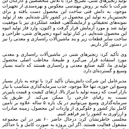
تولید زنجیرهای شنی، تصریح کرد: با تلاش متخصصین و کارکنان این
شرکت با تکیه بر روش مهندسی معکوس و بهره‌مندی از تجهیزات
موجود، به دانش فنی ساخت این محصول دست یافته و برای
نخستین‌بار به تولید این محصول در کشور نائل شده‌ایم. بعد از تولید
نمونه‌های تحقیقاتی و آزمایشگاهی، قطعه عملکردی نیز با موفقیت
تولید شد و مورد آزمایش قرار گرفت و اکنون، وارد فاز تولید انبوه
این محصول شده‌ایم. در کنار تولید انبوه زنجیرهای شنی، طراحی و
ساخت سایر قطعات زیر و بند ماشین‌آلات راه‌سازی و معدنی را نیز
در دستور کار داریم.
وی تأکید کرد: زنجیرهای شنی در ماشین‌آلات راه‌سازی و معدنی
مورد استفاده قرار می‌گیرد و طبیعتا، مخاطب اصلی محصول
تولیدی ما، کلیه صنایع معدنی و راه‌سازی هستند که دامنه بسیار
وسیع و گسترده‌ای دارد.
مدیرعامل این شرکت دانش‌بنیان تأکید کرد: با توجه به بازار بسیار
وسیع این حوزه، تنها خلأ موجود، جذب سرمایه‌گذاری متناسب با نیاز
بازار است که زمینه تولید با تیراژ بالا، ارتقای کیفیت و قیمت پایین‌تر
نسبت به رقبای خارجی را ممکن می‌کند. از طریق یک
سرمایه‌گذاری وسیع می‌توانیم در یک بازه ۵ ساله علاوه بر تأمین
کامل نیاز کشور و جلوگیری از واردات این محصول، زمینه صادرات
و ارزآوری به کشور را نیز فراهم کنیم.
مجلسی خاطرنشان کرد: درحال حاضر ۶۰ نفر در این مجموعه
مشغول فعالیت هستند. اگر این پروژه به صورت کامل و با حداکثر