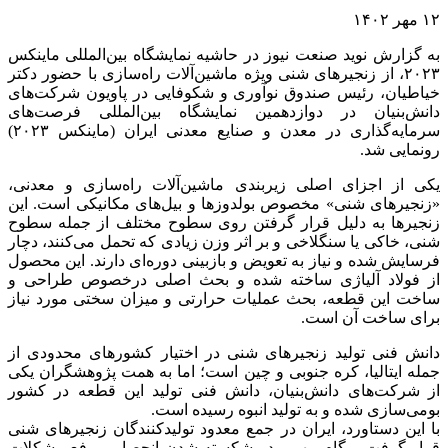
۱۲ مهر ۱۴۰۲
به گزارش نوید صنعت نیوز در حاشیه نمایشگاه بین‌المللی ماینکس
۲۰۲۳، از زنجیرهای شنی ویژه ماشین‌آلات راه‌سازی با حضور دکتر
خیاطیان، رئیس صندوق نوآوری و شکوفایی در پاویون شرکت‌های
دانش‌بنیان در دوازدهمین نمایشگاه بین‌المللی فرصت‌های
سرمایه‌گذاری در معدن و صنایع معدنی ایران (ماینکس ۲۰۲۳)
رونمایی شد.
یکی از اجزای اصلی زیربندی ماشین‌آلات راه‌سازی و معدنی،
«زنجیرهای شنی» مخصوص بولدوزها و بیل‌های مکانیکی است. این
زنجیرها به دلیل قرار گرفتن روی سطوح مختلف از جمله سطوح
شنی، خاکی یا سنگلاخی و بر اثر وزن زیادی که تحمل می‌کنند، دچار
فرسایش شده و نیاز به تعویض و بازبینی دوره‌ای دارند. این محصول
از فولاد آلیاژی ساخته شده و بحث اصلی درخصوص طراحی و
ساخت این قطعه، بحث عملیات حرارتی و میزان سختی مورد نیاز
برای ساخت آن است.
دانش‎‌ فنی تولید زنجیرهای شنی در اختیار کشورهای محدودی از
جمله ایتالیا، کره جنوبی و چین است؛ اما به همت پژوهشگران یکی
از شرکت‌های دانش‌بنیان، دانش فنی تولید این قطعه در کشور
بومی‌سازی شده و به تولید انبوه رسیده است.
با این دستاورد، ایران در جمع معدود تولیدکنندگان زنجیرهای شنی
قرار گرفت و گام مهمی در شکسته شدن انحصار و رفع مشکلات