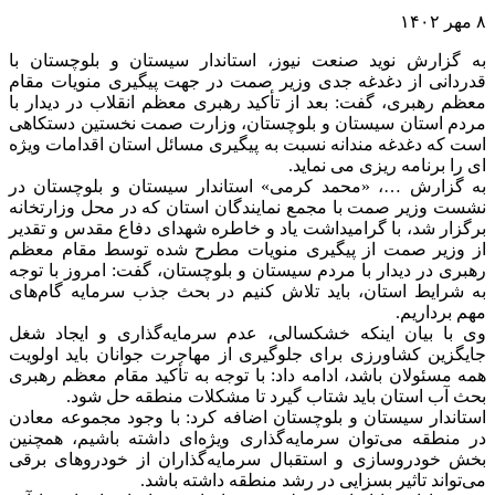
۸ مهر ۱۴۰۲
به گزارش نوید صنعت نیوز، استاندار سیستان و بلوچستان با
قدردانی از دغدغه جدی وزیر صمت در جهت پیگیری منویات مقام
معظم رهبری، گفت: بعد از تأکید رهبری معظم انقلاب در دیدار با
مردم استان سیستان و بلوچستان، وزارت صمت نخستین دستکاهی
است که دغدغه مندانه نسبت به پیگیری مسائل استان اقدامات ویژه
ای را برنامه ریزی می نماید.
به گزارش …، «محمد کرمی» استاندار سیستان و بلوچستان در
نشست وزیر صمت با مجمع نمایندگان استان که در محل وزارتخانه
برگزار شد، با گرامیداشت یاد و خاطره شهدای دفاع مقدس و تقدیر
از وزیر صمت از پیگیری منویات مطرح شده توسط مقام معظم
رهبری در دیدار با مردم سیستان و بلوچستان، گفت: امروز با توجه
به شرایط استان، باید تلاش کنیم در بحث جذب سرمایه گام‌های
مهم برداریم.
وی با بیان اینکه خشکسالی، عدم سرمایه‌گذاری و ایجاد شغل
جایگزین کشاورزی برای جلوگیری از مهاجرت جوانان باید اولويت
همه مسئولان باشد، ادامه داد: با توجه به تأکید مقام معظم رهبری
بحث آب استان باید شتاب گیرد تا مشکلات منطقه حل شود.
استاندار سیستان و بلوچستان اضافه کرد: با وجود مجموعه معادن
در منطقه می‌توان سرمایه‌گذاری ویژه‌ای داشته باشیم، همچنین
بخش خودروسازی و استقبال سرمایه‌گذاران از خودروهای برقی
می‌تواند تاثیر بسزایی در رشد منطقه داشته باشد.