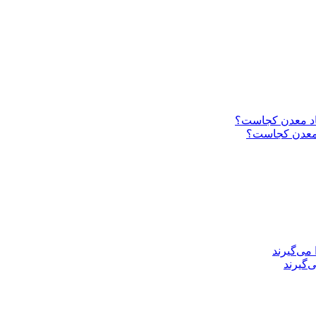
د معدن کجاست؟
‌گیرند