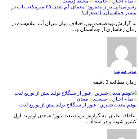
تمام اخبار
,
جامعه
,
محیط زیست
رسوایی آبی در زاینده‌رود؛ معمای گم شدن ۲۵ مترمکعب آب در
مسیر چم‌آسمان تا اصفهان!
به گزارش نویدصنعت نیوز،اختلاف میان میزان آب اعلام‌شده در
زمان رهاسازی از چم‌آسمان و…
مدیر سایت
زمان مطالعه 2 دقیقه
تمام اخبار
,
صنعت
,
معدن
توهم معدن شیرین؛ عبور از سنگلاخ تولید پیش از توزیع لذت
عاطفه علیان، به گزارش نویدصنعت نیوز؛ «معدن اولویت اول
کشور شود» و در امتداد…