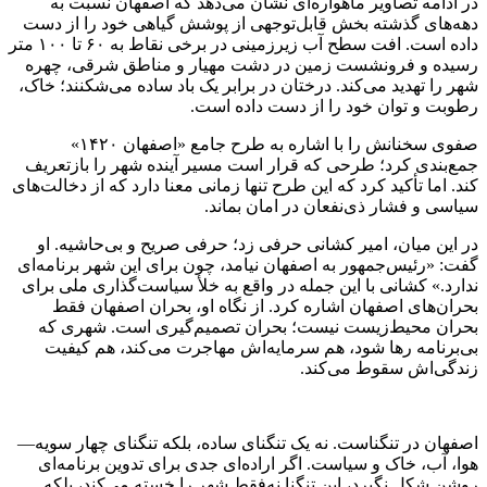
در ادامه تصاویر ماهواره‌ای نشان می‌دهد که اصفهان نسبت به
دهه‌های گذشته بخش قابل‌توجهی از پوشش گیاهی خود را از دست
داده است. افت سطح آب زیرزمینی در برخی نقاط به ۶۰ تا ۱۰۰ متر
رسیده و فرونشست زمین در دشت مهیار و مناطق شرقی، چهره
شهر را تهدید می‌کند. درختان در برابر یک باد ساده می‌شکنند؛ خاک،
رطوبت و توان خود را از دست داده است.
صفوی سخنانش را با اشاره به طرح جامع «اصفهان ۱۴۲۰»
جمع‌بندی کرد؛ طرحی که قرار است مسیر آینده شهر را بازتعریف
کند. اما تأکید کرد که این طرح تنها زمانی معنا دارد که از دخالت‌های
سیاسی و فشار ذی‌نفعان در امان بماند.
در این میان، امیر کشانی حرفی زد؛ حرفی صریح و بی‌حاشیه. او
گفت: «رئیس‌جمهور به اصفهان نیامد، چون برای این شهر برنامه‌ای
ندارد.» کشانی با این جمله در واقع به خلأ سیاست‌گذاری ملی برای
بحران‌های اصفهان اشاره کرد. از نگاه او، بحران اصفهان فقط
بحران محیط‌زیست نیست؛ بحران تصمیم‌گیری است. شهری که
بی‌برنامه رها شود، هم سرمایه‌اش مهاجرت می‌کند، هم کیفیت
زندگی‌اش سقوط می‌کند.
اصفهان در تنگناست. نه یک تنگنای ساده، بلکه تنگنای چهار سویه—
هوا، آب، خاک و سیاست. اگر اراده‌ای جدی برای تدوین برنامه‌ای
روشن شکل نگیرد، این تنگنا نه‌فقط شهر را خسته می‌کند، بلکه