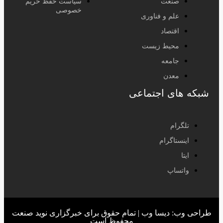
صنعت
سیاست حفظ حریم
خصوصی
علم و فناوری
اقتصاد
محیط زیست
جامعه
معدن
شبکه های اجتماعی
تلگرام
اینستاگرام
ایتا
واتساپ
طراحی وب: دیسا وب | تمام حقوق برای خبرگزاری نوید صنعت
محفوظ است