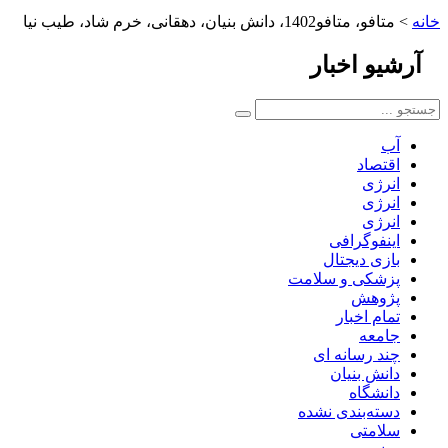
خانه
>
متافو، متافو1402، دانش بنیان، دهقانی، خرم شاد، طیب نیا
آرشیو
اخبار
آب
اقتصاد
انرژی
انرژی
انرژی
اینفوگرافی
بازی دیجتال
پزشکی و سلامت
پژوهش
تمام اخبار
جامعه
چند رسانه ای
دانش بنیان
دانشگاه
دسته‌بندی نشده
سلامتی