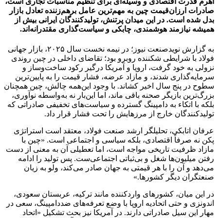
اهرم قدرت اقتصادی و وسیله‌ای برای تنظیم مناسبات تجاری است،
صادرات ارزان‌قیمت چین به مهم‌ترین عامل برهم‌زننده تعادل بازار
بدل شده است. در این میدان پرتنش، تولیدکنندگان ایرانی بیش از
همیشه نیازمند هوشمندی، چابکی و سیاست‌گذاری مقتدرانه‌اند.
به گزارش نویدصنعت نیوز؛ در نیمه نخست سال ۲۰۲۵، بازار جهانی
فولاد با شرایطی شکننده روبرو بود؛ تقاضای داخلی در چین روندی
نزولی به خود گرفت، اروپا و آمریکا درگیر رکود ساخت‌وساز و
سرمایه‌گذاری شدند، و مازاد عرضه، فشار قیمت را به پایین‌ترین
سطوح در پنج سال اخیر کشاند. با وجود این‌همه چالش، چین همچنان
بزرگ‌ترین بازیگر صحنه باقی ماند، اما این‌بار نه به‌واسطه نوآوری،
بلکه با اتکاء به دامپینگ گسترده و سیاست‌های تخفیفی صادراتی که
تولیدکنندگان خارج از مرزهایش را تحت فشار قرار داد.
عرفان اتابکی، تحلیلگر ارشد صنعت فولاد، معتقد است استراتژی
پکن نه صرفاً اقتصادی، بلکه سیاسی و اجتماعی است. «چین با
مازاد ظرفیت تاریخی مواجه است، اما تعطیلی آن به معنی از دست
رفتن میلیون‌ها شغل و بی‌ثباتی اجتماعی‌ست. پس تولید را ادامه
می‌دهد و آن را با هر قیمتی به جهان صادر می‌کند، ولو به زیان
صنعتگران دیگر کشورها.»
در این میان، کشورهای واردکننده مانند ترکیه، عربستان سعودی،
اندونزی و حتی اتحادیه اروپا با وضع تعرفه‌های ضددامپینگ، سعی در
مهار این سیل صادراتی دارند. در آمریکا نیز بحث تشکیل «اتحاد