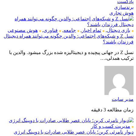
پادکست
برندسازی
هوش تجاری
بازی دیجتال
,
تمام اخبار
,
جامعه
,
فناوری
,
هوش مصنوعی
نسل Z و شبکه‌های اجتماعی: والدین چگونه می‌توانند همراه دیجیتال
فرزندان باشند؟
نسل Z در جهانی پیچیده و دیجیتالیزه شده بزرگ میشود. والدین با
ترکیب همدلی،…
مدیر سایت
زمان مطالعه 3 دقیقه
مدیریت کسب و کار
دیوار نامرئی کربن؛ پایان عصر طلایی صادرات با دوپینگ انرژی