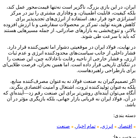
ایران، در این بازی بزرگ، ناگزیر است نه‌تنها قیمت‌محور عمل کند،
بلکه کیفیت، قابلیت اطمینان، و وفاداری مشتری را نیز در مرکز
استراتژی خود قرار دهد. استفاده از انرژی‌های تجدیدپذیر برای
کاهش هزینه تولید، تمرکز بر محصولات سفارشی و با ارزش افزوده
بالاتر، و تنوع‌بخشی به بازارهای صادراتی، از جمله مسیرهایی هستند
که باید با سرعت طی شوند.
در نهایت، فولاد ایران در موقعیتی دشوار اما تعیین‌کننده قرار دارد.
فشار داخلی از جانب سیاست‌های محدودکننده انرژی و عدم ثبات
ارزی، و فشار خارجی از ناحیه رقابت ناعادلانه چین، این صنعت را
در تنگنای تاریخی قرار داده است. اما همین بحران، فرصت طلایی‌ای
برای بازطراحی راهبردهاست.
اگر تصمیم‌گیران به صنعت فولاد نه به‌عنوان مصرف‌کننده منابع،
بلکه به‌عنوان تولیدکننده ثروت، اشتغال و امنیت اقتصادی بنگرند،
آنگاه می‌توان آینده‌ای روشن‌تر برای این صنعت رقم زد—آینده‌ای که
در آن، فولاد ایران نه قربانی بازار جهانی، بلکه بازیگری مؤثر در آن
باشد.
دسته بندی:
اقتصاد
,
انرژی
,
تمام اخبار
,
صنعت
برچسب ها: