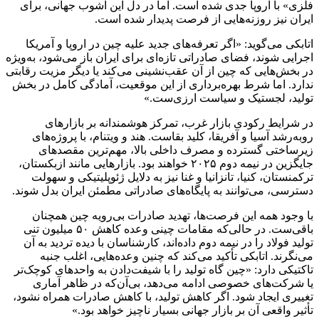
فلزی» با اروپا جدی شده است. اما در دل این آشوب جهانی، برای
ایران نیز روزنه‌هایی از فرصت پدیدار شده است.
اتابکی می‌گوید: «اگر تعرفه‌های جدید علیه چین در اروپا و آمریکا
اجرایی شوند، فضای صادراتی تازه‌ای برای ایران باز می‌شود، به‌ویژه
در بخش‌هایی که چین از آن عقب‌نشینی می‌کند یا دیگر مزیت رقابتی
ندارد. اما شرط بهره‌برداری از این موقعیت، آمادگی کامل در بخش
تولید، لجستیک و سیاست ارزی‌ست.»
در شرایط رکودی بازار غرب، تمرکز هوشمندانه بر بازارهای
رو‌به‌رشد آسیا و آفریقا، کلید بقاست. هند و ویتنام، با پروژه‌های
زیرساختی گسترده و مصرف داخلی بالا، مهم‌ترین مقصدهای
جایگزین در نیمه دوم ۲۰۲۵ خواهند بود. بازارهایی مانند ازبکستان،
ترکمنستان، کنیا، تانزانیا و غنا نیز به دلایل ژئوپلیتیکی و سهولت
دسترسی، می‌توانند به پایگاه‌های صادراتی مطمئن ایران بدل شوند.
با وجود همه این فرصت‌ها، تهدید صادرات بی‌رویه چین همچنان
باقی‌ست. در حالی‌که مقامات چینی وعده کاهش ۵۰ میلیون تنی
تولید فولاد را در نیمه دوم داده‌اند، کارشناسان با دیده تردید به آن
می‌نگرند. اتابکی تأکید می‌کند که چنین وعده‌هایی، اغلب جنبه
تاکتیکی دارد: «چین گاه تولید را با شیفت‌دادن به واحدهای کوچک‌تر
یا شرکت‌های خصوصی ادامه می‌دهد، بی‌آن‌که در ظاهر آماری
تغییری ایجاد شود. اگر کاهش تولید، با کاهش صادرات همراه نشود،
تأثیر واقعی آن بر بازار جهانی بسیار ناچیز خواهد بود.»