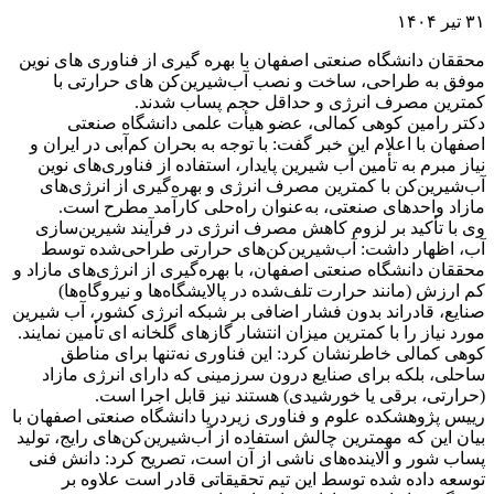
۳۱ تیر ۱۴۰۴
محققان دانشگاه صنعتی اصفهان با بهره گیری از فناوری های نوین
موفق به طراحی، ساخت و نصب آب‌شیرین‌کن های حرارتی با
کمترین مصرف انرژی و حداقل حجم پساب شدند.
دکتر رامین کوهی کمالی، عضو هیأت علمی دانشگاه صنعتی
اصفهان با اعلام این خبر گفت: با توجه به بحران کم‌آبی در ایران و
نیاز مبرم به تأمین آب شیرین پایدار، استفاده از فناوری‌های نوین
آب‌شیرین‌کن با کمترین مصرف انرژی و بهره‌گیری از انرژی‌های
مازاد واحدهای صنعتی، به‌عنوان راه‌حلی کارآمد مطرح است.
وی با تأکید بر لزوم کاهش مصرف انرژی در فرآیند شیرین‌سازی
آب، اظهار داشت: آب‌شیرین‌کن‌های حرارتی طراحی‌شده توسط
محققان دانشگاه صنعتی اصفهان، با بهره‌گیری از انرژی‌های مازاد و
کم ارزش (مانند حرارت تلف‌شده در پالایشگاه‌ها و نیروگاه‌ها)
صنایع، قادراند بدون فشار اضافی بر شبکه انرژی کشور، آب شیرین
مورد نیاز را با کمترین میزان انتشار گازهای گلخانه ای تأمین نمایند.
کوهی کمالی خاطرنشان کرد: این فناوری نه‌تنها برای مناطق
ساحلی، بلکه برای صنایع درون سرزمینی که دارای انرژی مازاد
(حرارتی، برقی یا خورشیدی) هستند نیز قابل اجرا است.
رییس پژوهشکده علوم و فناوری زیردریا دانشگاه صنعتی اصفهان با
بیان این که مهمترین چالش استفاده از آب‌شیرین‌کن‌های رایج، تولید
پساب شور و آلاینده‌های ناشی از آن است، تصریح کرد: دانش فنی
توسعه داده شده توسط این تیم تحقیقاتی قادر است علاوه بر