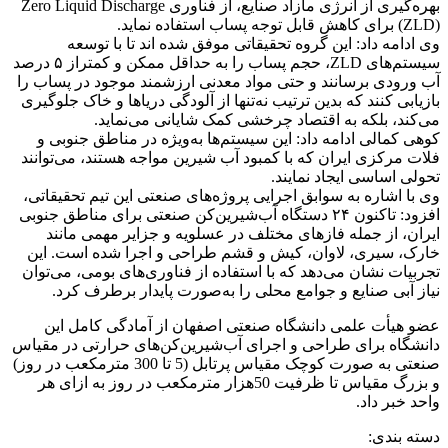
بهره‌گیری از انرژی مازاد صنایع، از فناوری Zero Liquid Discharge
(ZLD) برای کاهش قابل توجه پساب استفاده نماید.
وی ادامه داد: این گروه تحقیقاتی موفق شده اند تا با توسعه
سیستم‌های ZLD، حجم پساب را به حداقل ممکن و کمتراز ۵ درصد
آب ورودی برسانند و حتی مواد معدنی ارزشمند موجود در پساب را
بازیابی کنند که بدین ترتیب نه‌تنها از آلودگی دریاها و خاک جلوگیری
می‌کند، بلکه به اقتصاد چرخشی کمک شایانی می‌نماید.
کوهی کمالی ادامه داد: این سیستم‌ها به‌ویژه در مناطق جنوبی و
فلات مرکزی ایران که با کمبود آب شیرین مواجه هستند، می‌توانند
تحولی اساسی ایجاد نمایند.
وی با اشاره به سوابق اجرایی پروژه‌های صنعتی این تیم تحقیقاتی،
افزود: تاکنون ۲۴ دستگاه آب‌شیرین‌کن صنعتی برای مناطق جنوبی
ایران، از جمله فازهای مختلف در عسلویه و جزایر مهمی مانند
خارک، سیری، لاوان، کیش و قشم طراحی و اجرا شده است. این
تجربیات نشان می‌دهد که با استفاده از فناوری‌های بومی، می‌توان
نیاز آبی صنایع و جوامع محلی را به‌صورت پایدار برطرف کرد.
عضو هیأت علمی دانشگاه صنعتی اصفهان از آمادگی کامل این
دانشگاه برای طراحی و اجرای آب‌شیرین‌کن‌های حرارتی در مقیاس
صنعتی به صورت کوچک مقیاس پرتابل (5 تا 300 مترمکعب در روز)
و بزرگ مقیاس تا ظرفیت 50هزار مترمکعب در روز به ازای هر
واحد خبر داد.
دسته بندی: