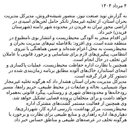
۴ مرداد ۱۴۰۴
به گزارش نوید صنعت نیوز، منصور شیشه‌فروش، مدیرکل مدیریت
بحران استان، از تخلیه غیرمجاز تانکر حامل لجن‌های اسیدی در
اراضی محور تیران به فریدن در محدوده شهر دامنه (شهرستان
فریدن) خبر داد.
این اقدام منجر به آلودگی محیط‌زیست و انتشار بوی نامطبوع در
منطقه شده است. وی افزود: بلافاصله تیم‌های مدیریت بحران و
محیط‌زیست به محل اعزام شده‌اند و ضمن هماهنگی با نیروی
انتظامی، پیگیری‌های لازم برای شناسایی و برخورد قانونی با عاملان
این تخلف در حال انجام است.
همچنین با نظارت اداره حفاظت محیط‌زیست، عملیات پاکسازی و
امحای استاندارد خاک‌های آلوده مطابق برنامه زمان‌بندی شده در
دستور کار قرار گرفته است.
مدیرکل مدیریت بحران استان هشدار داد که هرگونه تخلیه غیرمجاز
مواد شیمیایی، نخاله و ضایعات در محیط طبیعی، حریم راه‌ها، مسیر
رودخانه‌ها و محدوده‌های شهری و روستایی، پیگرد قانونی به‌همراه
خواهد داشت و برای متخلفان پرونده قضایی تشکیل خواهد شد.
وی همچنین از فعالیت مستمر گشت‌های مشترک اداره
محیط‌زیست، مرکز بهداشت، بازرسی اداره کار، شهرداری‌ها،
دهیاری‌ها، اداره راهداری و منابع طبیعی برای نظارت و برخورد با
هرگونه تخلف در عرصه‌های طبیعی و مناطق حساس خبر داد.