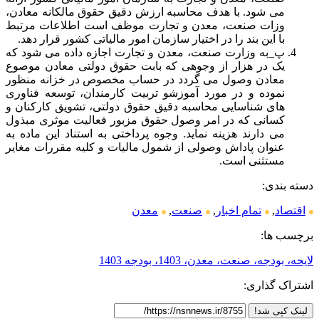
می شود. با هدف محاسبه ارزش دقیق حقوق مالکانه معادن،
وزات صنعت، معدن و تجارت موظف است اطلاعات مرتبط
با این بند را در اختیار سازمان امور مالیاتی کشور قرار دهد.
پ_به وزارت صنعت، معدن و تجارت اجازه داده می شود که
یک در هزار از وجوهی که بابت حقوق دولتی معادن موصوع
معادن وصول می گردد در حساب مخصوص در خزانه منظور
نموده و در مورد آموزشو تربیت کارمندان، توسعه فناوری
های شناسایی محاسبه دقیق حقوق دولتی، تشویق کارکنان و
کسانی که در امر وصول حقوق مزبور فعالیت موثری مبذول
می دارند هزینه نماید. وجوه پرداختی به استناد این ماده به
عنوان پاداش وصولی از شمول مالیات و کلیه مقررات مغایر
مستثنی است.
دسته بندی:
اقتصاد
,
تمام اخبار
,
صنعت
,
معدن
برچسب ها:
لایحه، بودجه، صنعت، معدن، 1403، بودجه 1403
اشتراک گذاری:
لینک کپی شد!