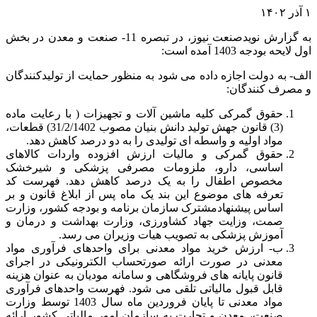
۱ آذر ۱۴۰۲
به گزارش نویدصنعت نیوز، در تبصره 11- صنعت و معدن در بخش
اول لایحه بودجه 1403 آمده است:
الف- به دولت اجازه داده می شود به منظور حمایت از تولیدکنندگان
و مصرف کنندگان:
حقوق گمرکی کلیه ماشین آلات و تجهیزات ( با رعایت ماده
(3) قانون جهش تولید دانش بنیان مصوب 31/2/1402) قطعات،
مواد اولیه و واسطه ای تولیدی را به دو درصد کاهش دهد.
حقوق گمرکی و مالیات ارزش افزوده واردات کالاهای
اساسی، دارو، ملزومات مصرفی پزشکی و شیرخشک
مخصوص اطفال را به یک درصد کاهش دهد. فهرست کد
تعرفه های موضوع این بند یک ماه پس از ابلاغ قانون و بر
اساس پیشنهادمشترک سازمان برنامه و بودجه کشور، وزارت
صمت، وزایت جهاد کشاورزی، وزارت بهداشت و درمان و
آموزش پزشکی به تصویب هیات وزیران می رسد.
ب- ارزش خرید مواد معدنی برای واحدهای فرآوری مواد
معدنی در صورت ارائه صورتحساب الکترونیکی در اجرای
قانون پایانه های فروشگاهی و سامانه مودیان به عنوان هزینه
قابل قبول مالیاتی تلقی می شود. فهرست واحدهای فرآوری
مواد معدنی تا پایان فروردین ماه سال 1403 توسط وزارت
صنعت، معدن و تجارت به سازمان امور مالیاتی کشور ارائه