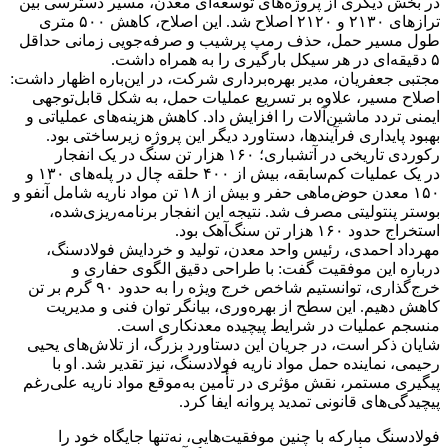
در بخش دیگری از پروژه‌های توسعه‌ای معدن، مسیر دسترسی بین
ترازهای ۲۱۳۰ و ۲۱۲۰ اصلاح شد. این اصلاح، کاهش ۵۰۰ متری
طول مسیر حمل، حذف رمپ پرشیب و صرفه‌جویی زمانی حداقل
۵ دقیقه‌ای در هر سیکل بارگیری را به همراه داشت.
مجتبی جعفریان، مدیر بهره‌برداری شرکت، در این‌باره اظهار داشت:
اصلاح مسیر، علاوه بر تسریع عملیات حمل، به شکل قابل‌توجهی
ایمنی تردد ماشین‌آلات را افزایش داد. کاهش هزینه‌های عملیاتی و
بهبود پایداری فرآیندها، دستاورد دیگر این پروژه زیرساختی بود.
رکوردی تاریخی در آتشباری؛ ۱۶۰ هزار تن سنگ در یک انفجار
در یک عملیات کم‌سابقه، بیش از ۴۰۰ حلقه چال در پله‌های ۱۳۰ و
۱۵۰ معدن حوض‌ماهی حفر و بیش از ۱۸ تن مواد ناریه شامل آنفو و
بوستر پنتولیتی مصرف شد. نتیجه این انفجار برنامه‌ریزی‌شده،
استخراج حدود ۱۶۰ هزار تن سنگ‌آهک بود.
مهرداد احمدی، رئیس واحد معدن، تولید و خردایش فولادسنگ،
درباره این موفقیت گفت: با طراحی دقیق الگوی حفاری و
خرج‌گذاری، توانستیم شاخص خرج ویژه را به حدود ۹۰ گرم بر تن
کاهش دهیم. این سطح از بهره‌وری، بیانگر توان فنی و مدیریت
منسجم عملیات در شرایط پیچیده معدنکاری است.
شایان ذکر است، در جریان این دستاورد بزرگ، از تلاش‌های یحیی
رحیمی، نماینده حمل مواد ناریه فولادسنگ، نیز تقدیر شد. او با
پیگیری مستمر، نقش مؤثری در تأمین به‌موقع مواد ناریه علی‌رغم
پیچیدگی‌های قانونی تمدید پروانه ایفا کرد.
فولادسنگ مبارکه با چنین موفقیت‌هایی، نه‌تنها جایگاه خود را