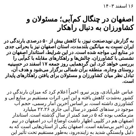
۱۶ اسفند ۱۴۰۳
اصفهان در چنگال کم‌آبی؛ مسئولان و
کشاورزان به دنبال راهکار
به گزارش نویدصنعت نیوز، با کاهش بیش از ۵۰ درصدی بارندگی در
ایران نسبت به میانگین بلندمدت، استان اصفهان نیز با بحرانی جدی
در منابع آبی مواجه شده است. در این شرایط، استاندار اصفهان در
نشستی با کشاورزان، چالش‌ها و راهکارهای مقابله با کم‌آبی را
بررسی خواهد کرد. این گردهمایی روز جمعه ۱۷ اسفند در حسینیه
روستای وجاره، منطقه برآن شمالی برگزار می‌شود و هدف آن،
تبادل نظر میان کشاورزان و مسئولان برای یافتن راهکارهای پایدار
است.
عباس علی‌آبادی، وزیر نیرو، اخیراً اعلام کرد که میزان بارندگی در
کشور به‌شدت کاهش یافته و این امر، اثرات مستقیم بر منابع آبی و
کشاورزی داشته است. بر اساس آخرین آمار رسمی، حجم آب
موجود در سدهای کشور در سال آبی جاری ۲۲.۲۶ میلیارد
مترمکعب بوده که ۵ درصد کمتر از سال گذشته است. استاندار
اصفهان هم در کلیپی اظهار داشت اوضاع آب در اصفهان در نیم
قرن اخیر بی‌سابقه است. اصفهان یکی از استان‌هایی است که به
دلیل وابستگی شدید به زاینده‌رود، به‌طور مستقیم تحت تأثیر این