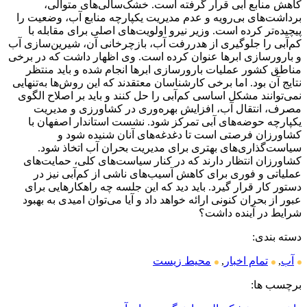
کاهش منابع آبی قرار گرفته است. خشک‌سالی‌های متوالی،
برداشت‌های بی‌رویه و عدم مدیریت یکپارچه منابع آب، وضعیت را
پیچیده‌تر کرده است. وزیر نیرو اولویت‌های اصلی برای مقابله با
کم‌آبی را جلوگیری از هدررفت آب، بازچرخانی آن، شیرین‌سازی آب
و بارورسازی ابرها عنوان کرده است. وی اظهار داشت که در برخی
مناطق کشور عملیات بارورسازی ابرها انجام شده و باید منتظر
نتایج آن بود. اما برخی کارشناسان معتقدند که این روش‌ها به‌تنهایی
نمی‌توانند مشکل اساسی کم‌آبی را حل کنند و باید بر اصلاح الگوی
مصرف، انتقال آب، افزایش بهره‌وری در کشاورزی و مدیریت
یکپارچه حوضه‌های آبی تمرکز شود. نشست استاندار اصفهان با
کشاورزان فرصتی است تا دغدغه‌های آنان شنیده شود و
سیاست‌گذاری‌های بهتری برای مدیریت بحران آب اتخاذ شود.
کشاورزان انتظار دارند که در کنار سیاست‌های کلی، حمایت‌های
عملیاتی و فوری برای کاهش آسیب‌های ناشی از کم‌آبی نیز در
دستور کار قرار گیرد. باید دید که این جلسه چه راهکارهایی برای
عبور از بحران کنونی ارائه خواهد داد و آیا می‌توان امیدی به بهبود
شرایط در آینده داشت؟
دسته بندی:
آب
,
تمام اخبار
,
محیط زیست
برچسب ها: