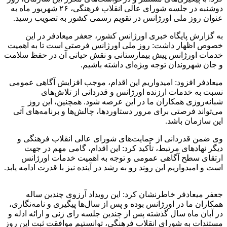
دوشنبه در جلسه شورای عالی انقلاب فرهنگی، ۲۶ شهریور ماه به
عنوان روز ملی اورژانس در تقویم رسمی کشور به تصویب رسید.
به گزارش پایگاه خبری اورژانس کشور، جعفر میعادفر در این
خصوص اظهار داشت: روز ملی اورژانس فرصتی است تا به اهمیت
خدمات اورژانس پیش بیمارستانی و نقش حیاتی آن در حفظ سلامت
و جان شهروندان توجه ویژه‌ای داشته باشیم.
میعادفر افزود: امیدواریم این اقدام، موجب افزایش آگاهی عمومی
نسبت به خدمات ارزنده اورژانس و قدردانی از تلاش‌های
شبانه‌روزی همکاران ما در این عرصه شود. همچنین، این روز
می‌تواند فرصتی برای مرور دستاوردها، چالش‌ها و برنامه‌های آتی
این سازمان باشد.
وی ضمن قدردانی از حمایت‌های شورای عالی انقلاب فرهنگی و
دیگر نهادهای مرتبط، تأکید کرد: این اقدام، گامی مهم در جهت
ارتقای سطح آگاهی عمومی و توجه به اهمیت خدمات اورژانس
است و امیدواریم این روند رو به رشد در آینده نیز با قدرت ادامه یابد.
جعفر میعادفر خاطرنشان کرد: این رویداد آرزوی چندین ساله
همکاران ما در اورژانس بوده و پس از سال‌ها پیگیری و نامه‌نگاری،
در آبان ماه سال گذشته پس از چندین جلسه رای زنی و ارائه ادله و
مستندات به شورای انقلاب فرهنگی، توانستیم موافقت ثبت این روز