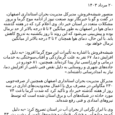
۲۰ مرداد ۱۴۰۳
منصور شیشه‌فروش، مدیرکل مدیریت بحران استانداری اصفهان،
در گفت و گو با خبرنگار نوید صنعت نیوز از ادامه موج گرما و بروز
مشکلات متعدد در استان خبر داد. وی اعلام کرد که در هفته گذشته
دمای هوا در اصفهان به طور میانگین ۴ تا ۵ درجه بالاتر از حد نرمال
بوده و پیش‌بینی می‌شود که این روند تا روز یکشنبه به تدریج کاهش
یابد. با این حال، دمای هوا همچنان ۲ تا ۳ درجه بالاتر از میانگین
نرمال خواهد بود.
شیشه‌فروش با اشاره به تأثیرات این موج گرما افزود: «به دلیل
افزایش دما، ۶۷ نفر به علت گرمازدگی و آفتاب‌سوختگی به خدمات
درمانی و اورژانسی نیاز پیدا کرده‌اند. همچنین، ۸۱ خودرو در
جاده‌های شهری و روستایی به دلیل نقص فنی ناشی از افزایش دما،
نیاز به امدادرسانی داشته‌اند.»
مدیرکل مدیریت بحران استانداری اصفهان همچنین از صرفه‌جویی
۲۳۰ مگاواتی در مصرف برق با اعمال محدودیت‌های اداری در سه
روز از هفته گذشته خبر داد و تأکید کرد که شدت گرما باعث ۷۴
مورد حادثه در شبکه‌های آب و برق استان شده است که توسط
نیروهای امدادی و فنی رفع شده‌اند.
وی با ابراز نگرانی از بحران آب در استان تصریح کرد: «به دلیل
کمبود منابع آبی و خشکی قنوات و چشمه‌ها، تأمین آب شرب در ۴۳