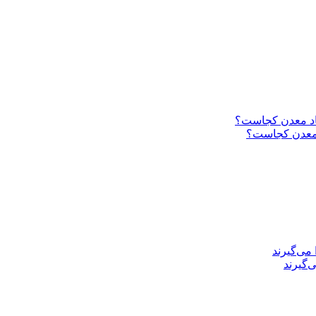
د معدن کجاست؟
‌گیرند