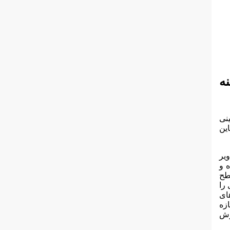
نه
 زیرزمینی
ین
ی، تصاویر
 و
طح
 را
ای
 اجازه
رش