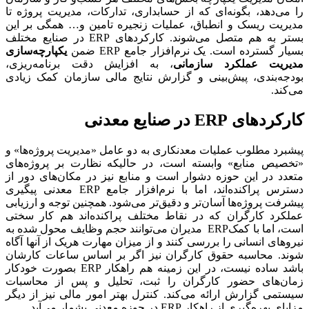
را می‌دهد، بگونه‌ای که از حسابداری، تدارکات، مدیریت پروژه تا
مدیریت ریسک و انطباق، عملیات زنجیره تامین و… همگی بر این
بستر به هم متصل می‌شوند. کارکردهای ERP در صنایع مختلف
بسیار گسترده است. یک نرم‌افزار جامع ERP ضمن
یکپارچه‌سازی
مدیریت عملکرد سازمانی
، به افزایش دقت برنامه‌ریزی،
بودجه‌بندی، پیش‌بینی و گزارش نتایج مالی سازمان کمک زیادی
می‌کند.
کارکردهای
ERP
در صنایع معدنی
پیشبرد مطلوب عملیات معدنکاری به دو عامل «مدیریت پروژه‌ها» و
«تخصیص منابع» وابسته است، در حالیکه نظارت بر پروژه‌های
متعدد در این حوزه دشوار است و منابع نیز در مکان‌های دور از
دسترس پراکنده‌اند، اما با نرم‌افزار جامع ERP معدنی پیگیری
پیشرفت پروژه‌ها آسان‌تر و دقیق‌تر می‌شود. همچنین توجه و ارزیابی
عملکرد کارگران که در نقاط مختلف پراکنده‌اند هم کار سختی
است، اما با کمکERP مدیران می‌توانند حجم وظایف محول شده به
نیروهای انسانی را بررسی کنند و از میزان مهارت هریک از آنها آگاه
‌شوند. محاسبه حقوق کارگران نیز اگر بر اساس ساعات کارشان
باشد ساده نیست، در این زمینه هم راهکار ERP بصورت خودکار
زمان‌های حضور کارگران را ثبت، تحلیل و پس از محاسبات
سیستمی گزارش ارائه می‌کند. کنترل بهتر امور مالی نیز از دیگر
مزایای بهره‌گیری از راهکار ERP در حوزه معدنی بشمار می‌آید.