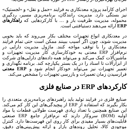
اجرای کارآمد پروژه معدنکاری به فرایند «حمل و نقل» و «لجستیک»
نیز بستگی دارد. مدیریت رانندگان، برنامه‌ریزی مسیر، ردگیری
محموله، مدیریت ظرفیت بار و … با کارکردهایی که
راهکارهای
ERP
ارائه می‌دهند دستیافتنی است.
در معدنکاری انواع تجهیزات مختلف بکار می‌روند که باید بخوبی
مدیریت شوند، چون اگر آسیب ببینند ممکن است حتی تمام فرایند
معدنکاری را با توقف مواجه کنند. ماژول مدیریت دارایی در
نرم‌افزار ERP معدنی به خودکارسازی کار مدیریت تجهیزات و
ماشین‌آلات کمک می‌‌کند و می‌تواند همه داده‌های دارایی‌های شرکت
از ابزارآلات تا اسناد را در یک بستر یکپارچه کند. برنامه نگهداری و
تعمیر تجهیزات نیز می‌تواند خودکار انجام شود و
ERP
معدنی
فرارسیدن زمان تعمیرات و بازرسی تجهیزات را مشخص می‌کند.
کارکردهای
ERP
در
صنایع فلزی
صنایع فلزی در فرایند تولید باید راهبردهای برنامه‌ریزی‌ متعددی را
بکار بگیرند که استفاده از ERP از پیچیدگی‌های این کار کم می‌کند.
این صنایع همچنین با تعداد زیادی فهرست طولانی قطعات یا مواد
اولیه (BOM) سروکار دارند که نرم‌افزار جامع ERP صنعتی
قابلیت‌های بسیار مفیدی برای کار روی این فهرست‌ها دارد. کنترل
موجودی کالا، تحلیل روندهای بازار و ارائه پیش‌بینی‌های دقیق،