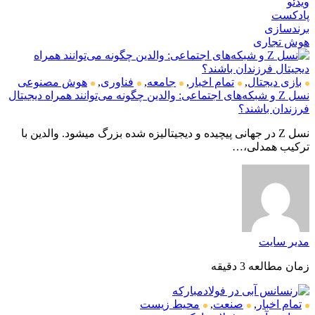
ویدئو
پادکست
برندسازی
هوش تجاری
بازی دیجتال
,
تمام اخبار
,
جامعه
,
فناوری
,
هوش مصنوعی
نسل Z و شبکه‌های اجتماعی: والدین چگونه می‌توانند همراه دیجیتال
فرزندان باشند؟
نسل Z در جهانی پیچیده و دیجیتالیزه شده بزرگ میشود. والدین با
ترکیب همدلی،…
مدیر سایت
زمان مطالعه 3 دقیقه
تمام اخبار
,
صنعت
,
محیط زیست