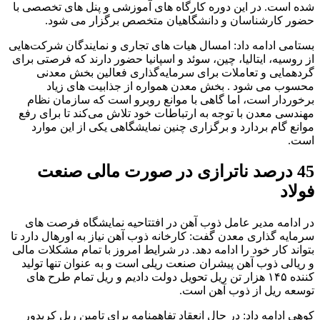
شده است. در این دوره کارگاه های آموزشی و پنل های تخصصی با
حضور کارشناسان و دانشگاهیان متخصص برگزار می شود.
بستامی ادامه داد: امسال هیات های تجاری و نمایندگان شرکت‌هایی
از روسیه، ایتالیا، چین، سوئد و اسپانیا حضور دارند که فرصتی برای
گردهمایی و تعاملات برای سرمایه‌گذاری فعالین بخش معدنی
محسوب می شود . بخش معدن همواره از جذابیت های زیاد
برخوردار است، اما گاهی با موانع روبرو است که سازمان نظام
مهندسی معدن با توجه به ارتباطات خود تلاش می‌کند تا برای رفع
موانع گام بردارد و برگزاری چنین نمایشگاهی یکی از این موارد
است.
45 درصد ناترازی در صورت مالی صنعت
فولاد
در ادامه مدیر عامل ذوب آهن در افتتاحیه نمایشگاه فرصت های
سرمایه گذاری معدن گفت: کارخانه ذوب آهن نیاز به اورهال دارد تا
بتواند کار خود را ادامه دهد. در شرایط امروز با تمام مشکلات مالی
و ریالی ذوب آهن پیشران صنعت ریلی است و به عنوان تنها تولید
کننده ۱۴۵ هزار تن ریل تحویل دولت دادیم و ریل تمام طرح های
توسعه ریل از ذوب آهن است.
کوهی ادامه داد: در حال انعقاد تفاهمنامه برای تامین ریل کریدور