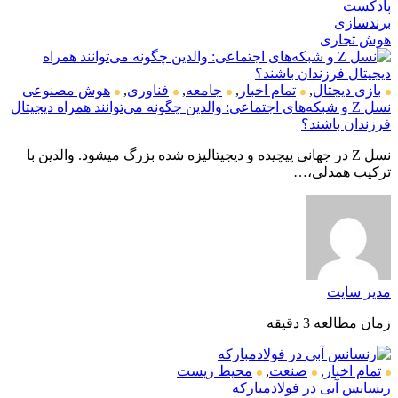
پادکست
برندسازی
هوش تجاری
بازی دیجتال
,
تمام اخبار
,
جامعه
,
فناوری
,
هوش مصنوعی
نسل Z و شبکه‌های اجتماعی: والدین چگونه می‌توانند همراه دیجیتال
فرزندان باشند؟
نسل Z در جهانی پیچیده و دیجیتالیزه شده بزرگ میشود. والدین با
ترکیب همدلی،…
مدیر سایت
زمان مطالعه 3 دقیقه
تمام اخبار
,
صنعت
,
محیط زیست
رنسانس آبی در فولادمبارکه