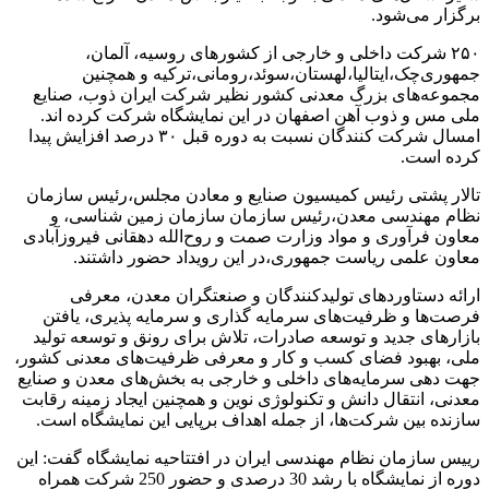
برگزار می‌شود.
۲۵۰ شرکت داخلی و خارجی از کشورهای روسیه، آلمان،
جمهوری‌چک،ایتالیا،لهستان،سوئد،رومانی،ترکیه و همچنین
مجموعه‌های بزرگ معدنی کشور نظیر شرکت ایران ذوب، صنایع
ملی مس و ذوب آهن اصفهان در این نمایشگاه شرکت کرده اند.
امسال شرکت کنندگان نسبت به دوره قبل ۳۰ درصد افزایش پیدا
کرده است.
تالار پشتی رئیس کمیسیون صنایع و معادن مجلس،رئیس سازمان
نظام مهندسی معدن،رئیس سازمان سازمان زمین شناسی، و
معاون فرآوری و مواد وزارت صمت و روح‌الله دهقانی فیروزآبادی
معاون علمی ریاست جمهوری،در این رویداد حضور داشتند.
ارائه دستاورد‌های تولیدکنندگان و صنعتگران معدن، معرفی
فرصت‌ها و ظرفیت‌های سرمایه گذاری و سرمایه پذیری، یافتن
بازار‌های جدید و توسعه صادرات، تلاش برای رونق و توسعه تولید
ملی، بهبود فضای کسب و کار و معرفی ظرفیت‌های معدنی کشور،
جهت دهی سرمایه‌های داخلی و خارجی به بخش‌های معدن و صنایع
معدنی، انتقال دانش و تکنولوژی نوین و همچنین ایجاد زمینه رقابت
سازنده بین شرکت‌ها، از جمله اهداف برپایی این نمایشگاه است.
رییس سازمان نظام مهندسی ایران در افتتاحیه نمایشگاه گفت: این
دوره از نمایشگاه با رشد 30 درصدی و حضور 250 شرکت همراه