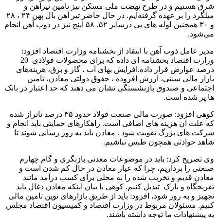
شرق هستیم و در طرح نهضت ملی مسکن نیز تامین تیرآهن و
میلگرد را بر عهده گرفته‌ایم. در حال حاضر تیر آهن بال پهن ۲۴ ، ۲۸
و ۳۰ همچنین لوله های بی درسایز ۵۲، ۵۸ اینچ نیز در ذوب آهن انجام
می‌شود.
مدیر عامل ذوب آهن با انتقاد از بخشنامه وزارت اقتصاد افزود:
وزارت اقتصاد بخشنامه ای داده که برای محصولات فولادی 20
درصد عوارض قرار داده.افزایش بهای آب ، گاز و برق، هزینه‌های
بازار مالی سنتی، ارزش افزوده ، حقوق دولتی معادن، تامین
اجتماعی و صندوق بازنشستگی نشان می دهند که حد اعتبار در بانک
ها پر شده است.
کوهی افزود: صورت مالی صنعت فولاد حدود ۴۵ درصد ناتراز شده
که علت آن هزینه های اضافی است. راهکارهای حمایتی باید انجام و
شرکت های بزرگ تقویت شود . معادن باید به روز رسانی شوند تا
شاهد حوادثی همچون طبس نباشیم.
وی تصریح کرد: باید در موضوعات معدنی بازنگری و گام چهارم
صنعتی را برداریم، چرا که عیار معادن در حال کم شدن است و
معادن قدیم و تخریب شده را به محلی برای کسب درآمد مانند
تفریحگاه و پارک تبدیل کنیم. کوهی با بیان اینکه معادن ذغال باید
تجهیز و به روز شود، افزود: باید از طریق بازارهای نوین تامین مالی
کنیم. مسئولان مربوط در وزارت اقتصاد و کمیسیون اقتصاد مجلس
به پیشنهادات ما توجه داشته باشند.