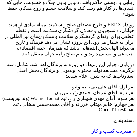
زیبایی و دوستی حاکم باشد؛ دنیایی بدون جنگ و خشونت، جایی که
انسان‌ها در کنار هم رشد کنند و سلامت جسم و روح همگان حفظ
شود.»
رویداد HEDX و طرح «صدای صلح و سلامت مینا» نمادی از همت
جوانان، دانشجویان و فعالان گردشگری سلامت است و نقطه
عطفی برای ارتقای گردشگری سلامت و همکاری‌های بین‌المللی در
ایران به شمار می‌رود. این پروژه نشان می‌دهد فرهنگ و تاریخ
می‌تواند الهام‌بخش ایده‌هایی باشد که همزمان جنبه اقتصادی،
اجتماعی و انسانی دارند و پیام صلح را به جهان منتقل کنند.
در پایان، جوایز این رویداد دو روزه به برندگان اهدا شد. شامل، سه
برگزیده مسابقه تولید محتوای ویدیویی و برندگان بخش اصلی
استارتاپ‌ها که به شرح اعلام شدند:
نفر اول: آقای علی نبی، تیم ولنو
نفر دوم: آقای عرفان احمدی، تیم میزبان
نفر سوم: آقای مهدی شهبازی‌آزاد، تیم Wound Tourist (وند توریست)
نفر چهارم: خانم مهتاب فرزانه و آقای محمدحسین سخایی، تیم
Onco Trip esfahan
دسته بندی:
مدیریت کسب و کار