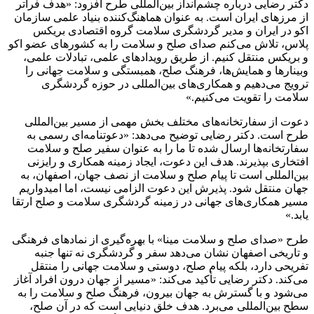
دکتر رضایی درباره چشم‌انداز بین‌المللی طرح افزود: «هدف فراتر
از مرزهای ایران است. به عنوان هماهنگ‌کننده بنیاد علمی سازمان
اکو در ایران و مدیر گردشگری سلامت گروه اقتصادی بریکس
پلاس، تلاش می‌کنم صدای صلح و سلامت را به کشورهای عضو اکو
و بریکس منتقل کنیم. از طریق رویدادهای علمی، تبادلات علمی،
وبینارها و همایش‌ها، فرهنگ صلح، همبستگی و سلامت جهانی را
ترویج می‌دهیم و همکاری‌های بین‌المللی در حوزه گردشگری
سلامت را تقویت می‌کنیم.»
دعوت از سفارتخانه‌های مختلف بخش مهمی از مسیر بین‌المللی
طرح است. دکتر رضایی توضیح می‌دهد: «دعوتنامه‌ای رسمی به
سفارتخانه‌ها ارسال شده تا ما را به عنوان سفیر صلح و سلامت
افتخاری بپذیرند. هدف این دعوت، ایجاد زمینه همکاری و رایزنی
بین‌المللی است تا پیام صلح و سلامت از نصف جهان، اصفهان، به
جهان منتقل شود. پذیرش این دعوت الزامی نیست، اما امیدواریم
مسیر همکاری‌های جهانی در زمینه گردشگری سلامت و صلح ارتقا
یابد.»
طرح «صدای صلح و سلامت مینا» با بهره‌گیری از نمادهای فرهنگی
و تاریخی اصفهان نشان می‌دهد سفر و گردشگری نه تنها جنبه
تفریحی دارد، بلکه پیام صلح، دوستی و سلامت جهانی را منتقل
می‌کند. دکتر رضایی تأکید می‌کند: «مسیر از جهان درون افراد آغاز
می‌شود و با گسترش به جهان بیرون، فرهنگ صلح و سلامت را به
سطح بین‌المللی می‌برد. هدف خلق دنیایی است که در آن صلح،