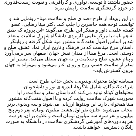
حضور داشتند تا توسعه، نوآوری و کارآفرینی و تقویت زیست‌فناوری
در حوزه گردشگری سلامت را پیش ببرند.
در این رویداد از طرح «صدای صلح و سلامت مینا» رونمایی شد و
توانست توجه همه حاضرین را جلب کند. دکتر مینا رضایی، عضو
کمیته علمی، داور و مبتکر این طرح، می‌گوید: «این پروژه که طبق
تفاهم نامه با مرکز علمی کاربردی دانشگاه شهرک سلامت منعقد
شد بر اساس اصول هفت‌گانه منشور مینا شکل گرفته و روایتگر
داستان مرغ میناست که در فرهنگ و تاریخ ایران نماد عشق، صلح و
دوستی است. مرغ مینا از میدان نقش جهان اصفهان سر برمی‌آورد
و پیام عشق، صلح و سلامت را به جهان منتقل می‌کند. مسیر این
سفر از سلامت جسم، روح و روان آغاز می‌شود و می‌تواند به جهان
بیرون گسترش یابد.»
مسابقه تولید محتوای ویدیویی، بخش جذاب طرح است.
شرکت‌کنندگان، شامل بلاگرها، لیدرهای تور و دانشجویان،
محتواهای کوتاه تولید می‌کنند که داستان سفر و سلامت را با
محوریت شهرک سلامت روایت کرده و با اصول هفت‌گانه منشور
مینا همخوانی دارد. این ویدئوها ارزیابی می‌شوند و سه ویدیوی برتر
انتخاب می‌شوند. جایزه نفر اول هشت میلیون تومان، نفر دوم پنج
میلیون و نفر سوم سه میلیون تومان است و علاوه بر آن، هر سه
نفر به دوره‌های آموزشی گردشگری سلامت در دانشگاه به صورت
رایگان دسترسی خواهند داشت.