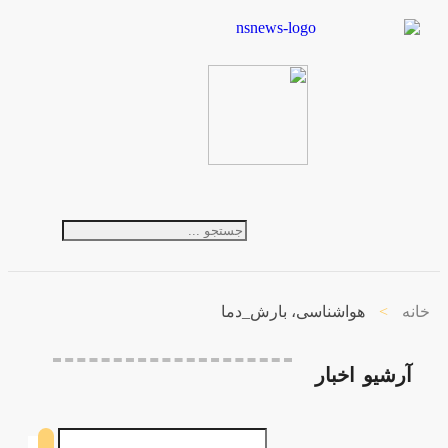
خانه
>
هواشناسی، بارش_دما
آرشیو
اخبار