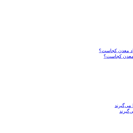
د معدن کجاست؟
‌گیرند