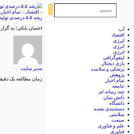
اقتصاد
,
تمام اخبار
,
رشد ۵.۵ درصدی تولید فولاد ایران در سال ۱۴۰۲/جزئیات تولید محصولات زنجیره فولاد در سالی که گذشت
احسان بابائی؛ به گزار
آب
اقتصاد
انرژی
انرژی
انرژی
اینفوگرافی
بازی دیجتال
مدیر سایت
پزشکی و سلامت
پژوهش
زمان مطالعه یک دقیق
تمام اخبار
جامعه
چند رسانه ای
دانش بنیان
دانشگاه
دسته‌بندی نشده
سلامتی
صنعت
علم و فناوری
فناوری