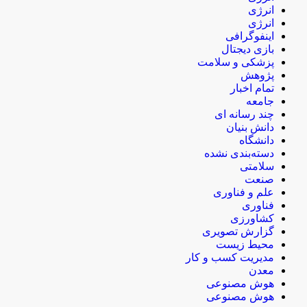
انرژی
انرژی
اینفوگرافی
بازی دیجتال
پزشکی و سلامت
پژوهش
تمام اخبار
جامعه
چند رسانه ای
دانش بنیان
دانشگاه
دسته‌بندی نشده
سلامتی
صنعت
علم و فناوری
فناوری
کشاورزی
گزارش تصویری
محیط زیست
مدیریت کسب و کار
معدن
هوش مصنوعی
هوش مصنوعی