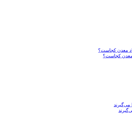
د معدن کجاست؟
‌گیرند