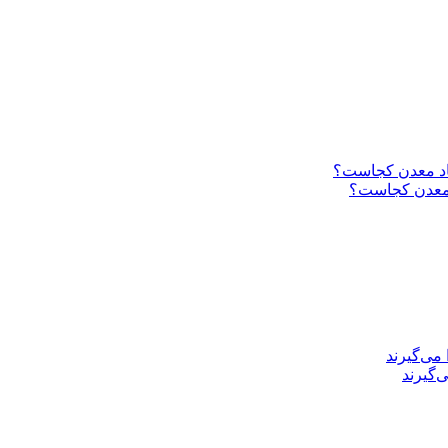
د معدن کجاست؟
‌گیرند